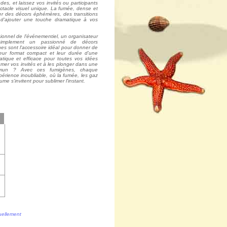
es, et laissez vos invités ou participants
ectacle visuel unique. La fumée, dense et
er des décors éphémères, des transitions
d'ajouter une touche dramatique à vos
onnel de l'événementiel, un organisateur
simplement un passionné de décors
nes sont l'accessoire idéal pour donner de
Leur format compact et leur durée d'une
atique et efficace pour toutes vos idées
fumer vos invités et à les plonger dans une
mun ? Avec ces fumigènes, chaque
rience inoubliable, où la fumée, les gaz
me s'invitent pour sublimer l'instant.
tuellement