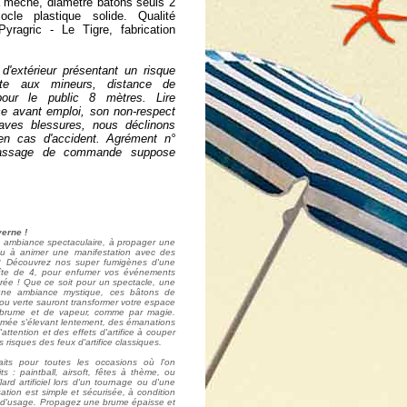
 mèche, diamètre bâtons seuls 2
le plastique solide. Qualité
yragric - Le Tigre, fabrication
d'extérieur présentant un risque
dite aux mineurs, distance de
our le public 8 mètres. Lire
ce avant emploi, son non-respect
raves blessures, nous déclinons
 en cas d'accident. Agrément n°
assage de commande suppose
erne !
 ambiance spectaculaire, à propager une
u à animer une manifestation avec des
s ? Découvrez nos super fumigènes d'une
oîte de 4, pour enfumer vos événements
rée ! Que ce soit pour un spectacle, une
 une ambiance mystique, ces bâtons de
ou verte sauront transformer votre espace
 brume et de vapeur, comme par magie.
mée s'élevant lentement, des émanations
attention et des effets d'artifice à couper
les risques des feux d'artifice classiques.
its pour toutes les occasions où l'on
ts : paintball, airsoft, fêtes à thème, ou
ard artificiel lors d'un tournage ou d'une
sation est simple et sécurisée, à condition
s d'usage. Propagez une brume épaisse et