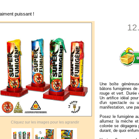
aiment puissant !
12
Une boîte généreuse
bâtons fumigènes de d
rouge et vert. Durée 
Un artifice idéal pou
d'un spectacle ou u
manifestation, une part
Posez le fumigène au 
allumez la mèche et
Cliquez sur les images pour les agrandir
colorée se dégagera 
durant, de quoi enfum