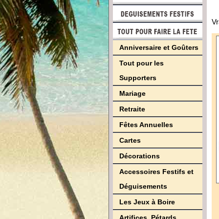
Vr
Anniversaire et Goûters
Tout pour les
Supporters
Mariage
Retraite
Fêtes Annuelles
Cartes
Décorations
Accessoires Festifs et
Déguisements
Les Jeux à Boire
Artifices, Pétards,