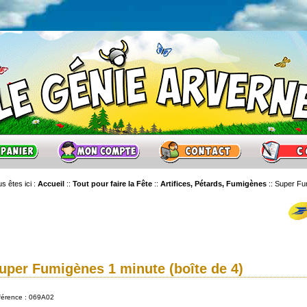
s êtes ici :
Accueil
::
Tout pour faire la Fête
::
Artifices, Pétards, Fumigènes
::
Super Fum
uper Fumigènes 1 minute (boîte de 4)
férence : 069A02