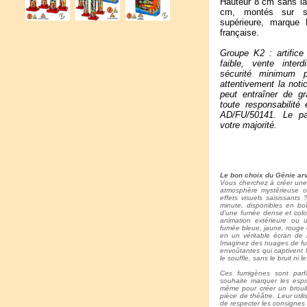
Hauteur 8 cm sans la
cm, montés sur soc
supérieure, marque P
française.
Groupe K2 : artifice 
faible, vente inter
sécurité minimum p
attentivement la noti
peut entraîner de g
toute responsabilité
AD/FU/50141. Le p
votre majorité.
Le bon choix du Génie arv
Vous cherchez à créer une
atmosphère mystérieuse o
effets visuels saisissant
minute, disponibles en b
d'une fumée dense et colo
animation extérieure ou
fumée bleue, jaune, rouge 
en un véritable écran de
Imaginez des nuages de fu
envoûtantes qui captivent l'
le souffle, sans le bruit ni 
Ces fumigènes sont parfa
souhaite marquer les espri
même pour créer un brouill
pièce de théâtre. Leur utili
de respecter les consigne