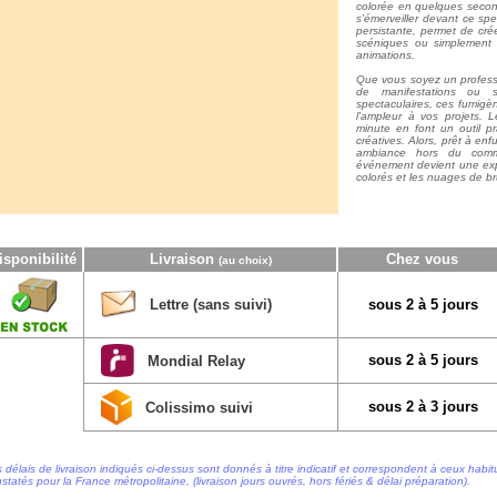
colorée en quelques second
s'émerveiller devant ce sp
persistante, permet de cré
scéniques ou simplement 
animations.
Que vous soyez un professi
de manifestations ou 
spectaculaires, ces fumigè
l'ampleur à vos projets. 
minute en font un outil pr
créatives. Alors, prêt à en
ambiance hors du com
événement devient une expé
colorés et les nuages de bru
isponibilité
Livraison
Chez vous
(au choix)
Lettre (sans suivi)
sous 2 à 5 jours
sous 2 à 5 jours
Mondial Relay
sous 2 à 3 jours
Colissimo suivi
 délais de livraison indiqués ci-dessus sont donnés à titre indicatif et correspondent à ceux habi
statés pour la France métropolitaine, (livraison jours ouvrés, hors fériés & délai préparation).