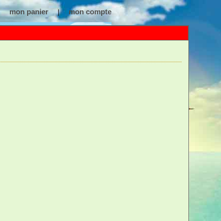
mon panier
mon compte
|
m
:
Pince à Glaçons Zizi