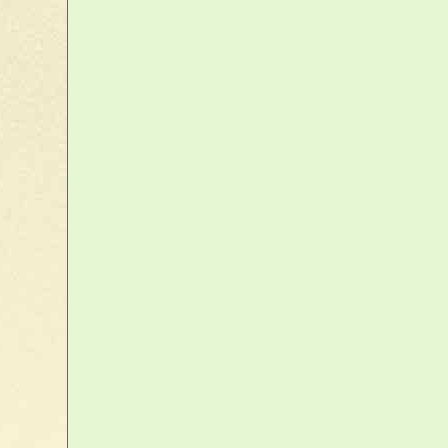
Artifices, Pétards,
Fumigènes