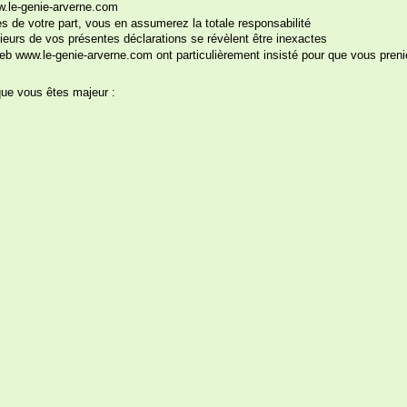
ww.le-genie-arverne.com
 de votre part, vous en assumerez la totale responsabilité
ieurs de vos présentes déclarations se révèlent être inexactes
ur des apéros entre filles pleins de fous rires !
b www.le-genie-arverne.com ont particulièrement insisté pour que vous preni
6.
que vous êtes majeur :
« Pratique pour s'attr
Un gag rafraîchissan
quéquette et faites s
cocktails... Les cop
alcoolisée s'y prêtera 
« Sexy ta pince ! »
U
zigounette, idéale pou
Cliquez sur les images pour les agrandir
doigts. Toute indiqu
jeune fille. C'est 
l'anniversaire d'un