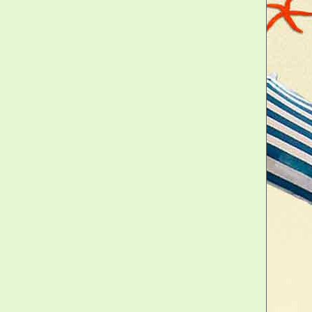
t nympho, qui ne pense qu'à ça !
e inox, longueur totale 19 cm.
erne !
 à déclencher des fous rires lors de vos
 pince à glaçons en forme de zizi est
ristique qu'il vous faut pour apporter une
aisie à votre table. Que ce soit pour un
 fille, un anniversaire ou simplement pour
l, cette pince à glaçons en inox, avec sa
tiver l'attention et amuser vos convives. «
ra la question phare de vos apéros, où
s seront au menu.
19 cm, cette pince à glaçons est à la fois
faite pour saisir les cubes de glace et les
vec style. Que vous soyez cochonne,
u simplement une amatrice de blagues
 ajouter une dimension ludique et osée à
. Plus qu'un simple ustensile, c'est un
bonne humeur, idéal pour des apéros qui
ans la joie et la convivialité. Parce que la
es soirées ennuyeuses, osez l'audace avec
ne passera pas inaperçue.
ies, un verre à la main, s'esclaffant en
de votre pince à glaçons, tandis que les
 que les souvenirs se créent. Ce gadget, à
est l'accessoire idéal pour des soirées entre
omplicité sont rois. Que ce soit pour un