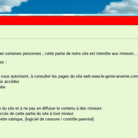
uer certaines personnes ; cette partie de notre site est interdite aux mineurs...
ez :
ys vous autorisent, à consulter les pages du site web www.le-genie-arverne.co
ous accédez
s êtes ici :
Accueil
::
Tout pour faire la Fête
::
Anniversaire et Goûters
::
Pour Adultes
:
lte
te du site et à ne pas en diffuser le contenu à des mineurs
cès de cette partie du site à tout mineur
tte rubrique, (logiciel de censure / contrôle parental)
ince à Glaçons Zizi
férence : 019A12