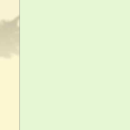
votre panier
Votre panier est vide
accéder au panier
Livraison
Lettre - Mondial Relay - Colissimo
D
modes de paiement acceptés :