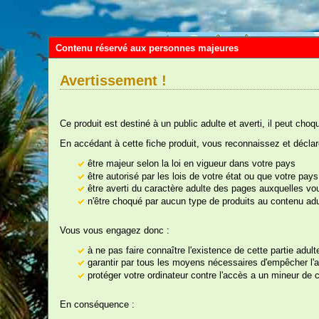
Contenu réservé aux personnes majeures
Avertissement !
Ce produit est destiné à un public adulte et averti, il peut choq
En accédant à cette fiche produit, vous reconnaissez et déclar
être majeur selon la loi en vigueur dans votre pays
être autorisé par les lois de votre état ou que votre pa
être averti du caractère adulte des pages auxquelles v
Vou
n'être choqué par aucun type de produits au contenu adu
Vous vous engagez donc :
à ne pas faire connaître l'existence de cette partie adul
nos rayons
garantir par tous les moyens nécessaires d'empêcher l'ac
protéger votre ordinateur contre l'accès a un mineur de ce
P
En conséquence :
Ré