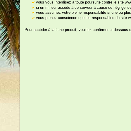
vous vous interdisez à toute poursuite contre le site w
si un mineur accède à ce serveur à cause de négligences
vous assumez votre pleine responsabilité si une ou plus
Po
vous prenez conscience que les responsables du site we
Anniversaire et Goûters
Pour accéder à la fiche produit, veuillez confirmer ci-dessous 
Pour Adultes
Tout pour les
Supporters
Mariage
Retraite
Fêtes Annuelles
Cartes
Décorations
Accessoires Festifs et
Déguisements
Les Jeux à Boire