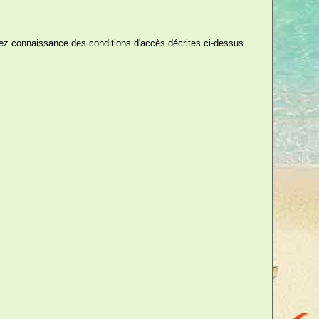
ez connaissance des conditions d'accès décrites ci-dessus
90 €
TTC
aper des p'tits CU(bes) ! »
t ! Sortez votre drôle de pince
ensation lors de vos apéritifs et
ines vont adorer ! Toute boisson
à merveille.
ne pince à glaçons en forme de
r éviter de se geler le bout... des
ée pour un enterrement de vie de
aussi un cadeau original pour
e amie un peu allumeuse sur les