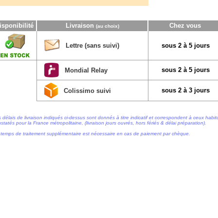
isponibilité
Livraison
Chez vous
(au choix)
Lettre (sans suivi)
sous 2 à 5 jours
sous 2 à 5 jours
Mondial Relay
sous 2 à 3 jours
Colissimo suivi
 délais de livraison indiqués ci-dessus sont donnés à titre indicatif et correspondent à ceux habi
statés pour la France métropolitaine, (livraison jours ouvrés, hors fériés & délai préparation).
temps de traitement supplémentaire est nécessaire en cas de paiement par chèque.