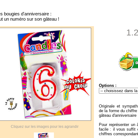
s bougies d'anniversaire :
ut un numéro sur son gâteau !
1.
Options :
Originale et sympathi
de la forme du chiffre
gâteau d'anniversaire 
Pour représenter un â
Cliquez sur les images pour les agrandir
facile : il vous suff
chiffres correspondan