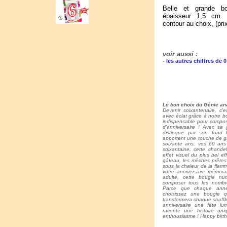
Belle et grande b
épaisseur 1,5 cm. Q
contour au choix, (pri
voir aussi :
- les autres chiffres de 0
Le bon choix du Génie arv
Devenir soixantenaire, c'
avec éclat grâce à notre bo
indispensable pour compose
d'anniversaire ! Avec sa 
distingue par son fond b
apportent une touche de ga
soixante ans, vos 60 ans
soixantaine, cette chande
effet visuel du plus bel e
gâteau, les mèches prêtes
sous la chaleur de la flam
votre anniversaire mémora
adulte, cette bougie nu
composer tous les nombr
Parce que chaque année
choisissez une bougie qu
transformera chaque souff
anniversaire une fête l
raconte une histoire un
enthousiasme ! Happy birth