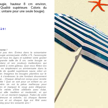
ougie, hauteur 8 cm environ,
ualité supérieure. Coloris du
x unitaire pour une seule bougie).
 à 9 !
erne !
est pas rien. Entrez dans la soixantaine
ugie anniversaire chiffre n°6, l'accessoire
r tous les âges et sublimer votre goûter
grande taille de 8 cm, cette bougie se
lanc et ses couleurs multicolores qui
ieté à votre gâteau. Que vous fêtiez vos
 ou simplement un anniversaire dans la
lle de qualité supérieure saura créer un
ffet. Imaginez les bougies plantées sur le
 à s'embraser, la cire fondant doucement
me... Chaque détail est conçu pour rendre
ble ! Que ce soit pour un enfant ou un
méro six est la pièce maîtresse pour
es et marquer le coup avec élégance.
 mérite d'être célébrée avec éclat,
i allie tradition et modernité, et qui
le en un moment magique. Faites de votre
umineuse et colorée, où chaque flamme
ique et où chaque âge est fêté avec
day pour tes soixante ans !