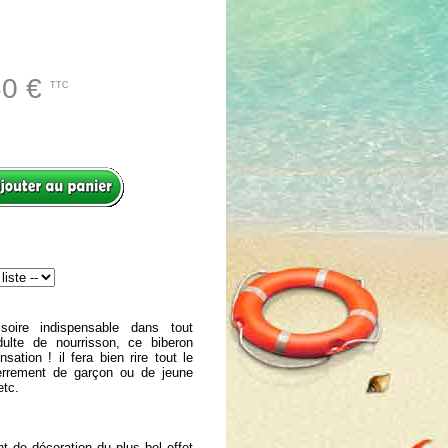
60 €
TTC
oire indispensable dans tout
ulte de nourrisson, ce biberon
sation ! il fera bien rire tout le
errement de garçon ou de jeune
etc.
t de décoration du plus bel effet