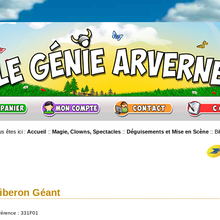
s êtes ici :
Accueil
::
Magie, Clowns, Spectacles
::
Déguisements et Mise en Scène
::
Bi
iberon Géant
férence : 331F01