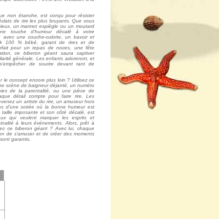
que non étanche, est conçu pour résister
éclats de rire les plus bruyants. Que vous
icieux, un marmot espiègle ou un moutard
 une touche d'humour décalé à votre
 avec une couche-culotte, un bavoir et
k 100 % bébé, garant de rires et de
rfait pour un repas de noces, une fête
tion, ce biberon géant saura captiver
hilarité générale. Les enfants adoreront, et
 s'empêcher de sourire devant tant de
 le concept encore plus loin ? Utilisez ce
une scène de baigneur déjanté, un numéro
ies de la parentalité, ou une pièce de
que détail compte pour faire rire. Les
 devenez un artiste du rire, un amuseur hors
os d'une soirée où la bonne humeur est
 taille imposante et son côté décalé, est
eux qui veulent marquer les esprits et
inalité à leurs événements. Alors, prêt à
avec ce biberon géant ? Avec lui, chaque
ion de s'amuser et de créer des moments
sont garantis.