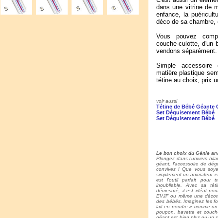
dans une vitrine de m
enfance, la puéricultu
déco de sa chambre, 
Vous pouvez compl
couche-culotte, d'un 
vendons séparément.
Simple accessoire
matière plastique semi
tétine au choix, prix un
voir aussi
Tétine de Bébé Géante
Set Déguisement Bébé
Set Déguisement Bébé
Le bon choix du Génie arv
Plongez dans l'univers hil
géant, l'accessoire de dég
convives ! Que vous soy
simplement un animateur en
est l'outil parfait pou
inoubliable. Avec sa té
démesuré, il est idéal po
EVJF ou même une décorat
des bébés. Imaginez les fo
lait en poudre » comme un 
poupon, bavette et couche
géant est bien plus qu'un si