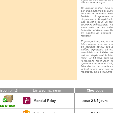
démesure et à la joie.
Ce biberon factice, bien 
aux pires singeries et aux 
incarniez un chérubin mal
facétieux, il apportera
déguisement. Complétez-le
une totoche pour un loo
souvenirs mémorables. Pa
entre amis ou une anima
l'attention et déclencher l'
les adultes ne pourront
fantaisie.
Et pourquoi ne pas pousser
biberon géant pour créer 
de comique autour des jo
théâtre improvisée où cha
possibilités sont infinies :
pair ou simplement le hér
reine. Ce biberon, avec sa
l'accessoire idéal pour c
apporter une touche d'orig
faire rire tout le monde 
instant devient une occas
magiques, où les fous rires 
isponibilité
Livraison
Chez vous
(au choix)
Mondial Relay
sous 2 à 5 jours