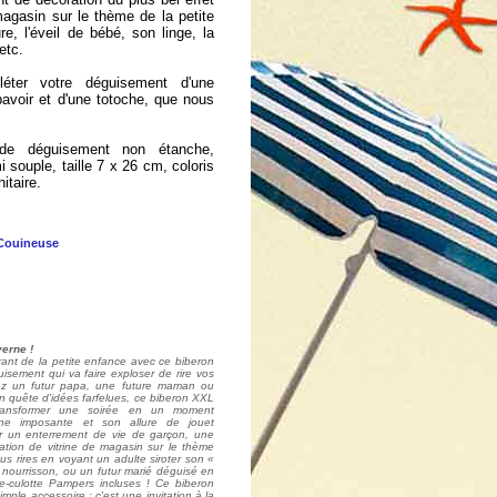
agasin sur le thème de la petite
re, l'éveil de bébé, son linge, la
etc.
éter votre déguisement d'une
bavoir et d'une totoche, que nous
 de déguisement non étanche,
 souple, taille 7 x 26 cm, coloris
itaire.
 Couineuse
erne !
arant de la petite enfance avec ce biberon
uisement qui va faire exploser de rire vos
ez un futur papa, une future maman ou
 quête d'idées farfelues, ce biberon XXL
r transformer une soirée en un moment
tine imposante et son allure de jouet
ur un enterrement de vie de garçon, une
ion de vitrine de magasin sur le thème
us rires en voyant un adulte siroter son «
nourrisson, ou un futur marié déguisé en
-culotte Pampers incluses ! Ce biberon
mple accessoire : c'est une invitation à la