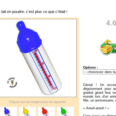
 lait en poudre, c'est plus ce que c'était !
4.
Options :
Génial ! Un access
déguisement pour ad
gradué géant fera sen
monde lors d'un ent
fille, un anniversaire, 
Cliquez sur les images pour les agrandir
« Areuh-areuh ! »
C'est aussi un élémen