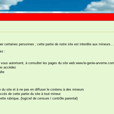
uer certaines personnes ; cette partie de notre site est interdite aux mineurs...
ez :
ys vous autorisent, à consulter les pages du site web www.le-genie-arverne.co
ous accédez
s êtes ici :
Accueil
::
Humour, Déguisements, Farces et Attrapes
::
Sexy
::
Dominos Kam
lte
te du site et à ne pas en diffuser le contenu à des mineurs
cès de cette partie du site à tout mineur
tte rubrique, (logiciel de censure / contrôle parental)
ominos Kamasutra
férence : 015A02