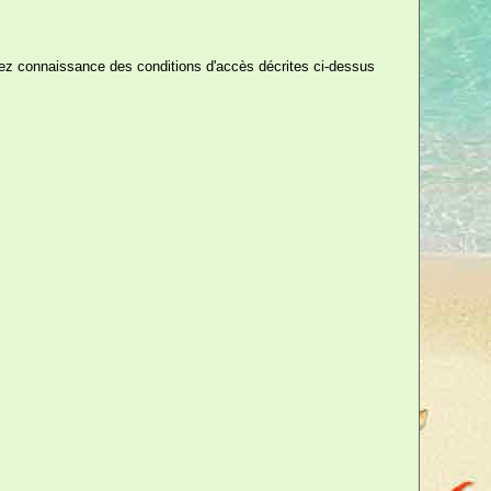
ez connaissance des conditions d'accès décrites ci-dessus
90 €
TTC
ssemble !
olo, idéal pour passer des soirées
partenaire ! Un cadeau osé, tout
rement de vie de jeune fille ou de
ons sexuelles du Kâmasûtra sont
ès la partie, vous pouvez toujours
re... plus facile à dire qu'à faire
rès amusant qui mettra du piment