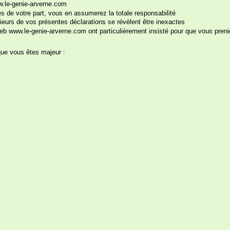
ww.le-genie-arverne.com
 de votre part, vous en assumerez la totale responsabilité
ieurs de vos présentes déclarations se révèlent être inexactes
toi de trouver la meilleure position !
b www.le-genie-arverne.com ont particulièrement insisté pour que vous preni
9.
que vous êtes majeur :
Qui se ressemble s'a
Un jeu de société rig
coquines avec votre 
indiqué pour un enter
garçon...
De nombreuses positi
ici caricaturées. Apr
Cliquez sur les images pour les agrandir
essayer de les reprodui
! Un coffret de jeu t
dans votre couple !