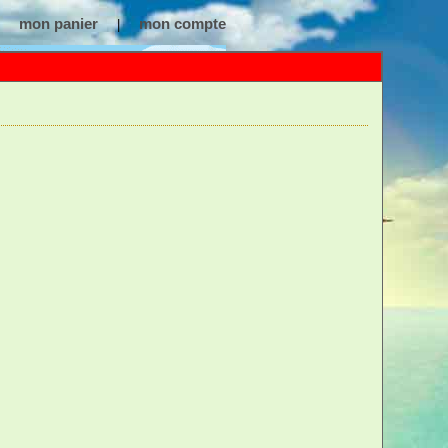
mon panier
mon compte
|
m
asutra