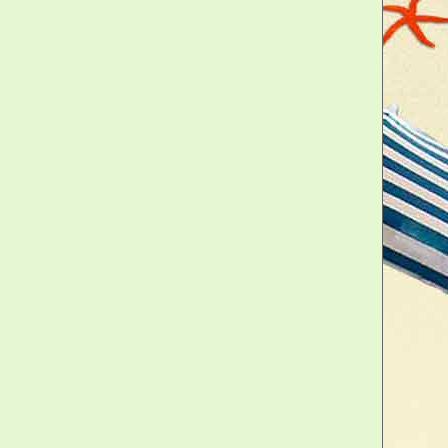
 24 pièces en couleurs, taille
, taille coffret : 19 x 13 x 3 cm)
che en étalant toutes les pièces
e façon à cacher les figures. Un
une pièce au hasard, la retourne
de la table, le joueur suivant fait
concordance entre deux figures,
e à l'extrémité correspondante. Si
dance, le joueur garde la pièce et
t du jeu est de se débarrasser de
d'en avoir le moins possible. Le
ui a réussi à placer le dernier de
erne !
asutra, le jeu de société coquin qui va
en couple ! Parfait pour un enterrement de
 un enterrement de vie de garçon (EVG) ou
os soirées entre partenaires, ce jeu allie
ualité. Avec ses 24 pièces représentant
icaturées, ce jeu vous invite à explorer la
tenaire de manière ludique et décalée.
en couple et partagez des moments
deau humoristique et osé.
 bien plus qu'un simple jeu de société :
découvrir ou redécouvrir les positions les
ives du Kâmasûtra. Assemblage, stratégie