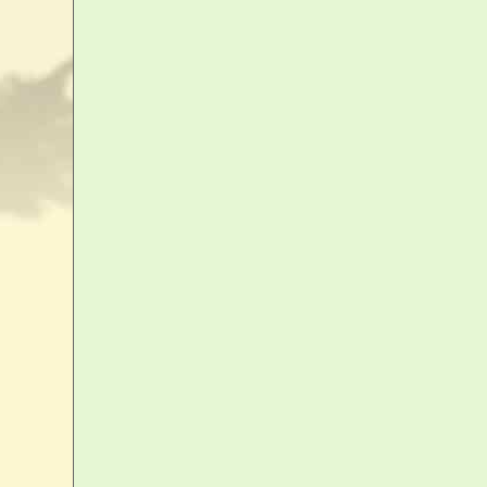
votre panier
Votre panier est vide
accéder au panier
Livraison
Lettre - Mondial Relay - Colissimo