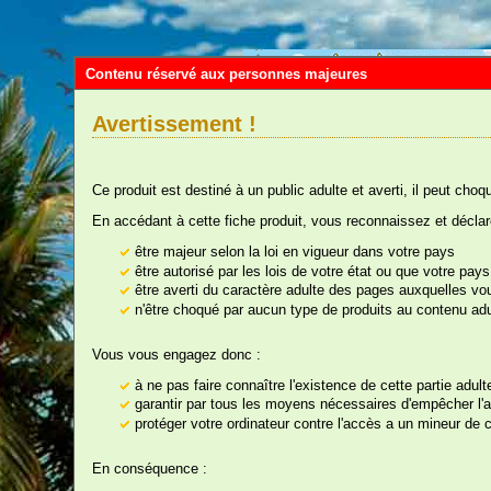
Contenu réservé aux personnes majeures
Avertissement !
Ce produit est destiné à un public adulte et averti, il peut choq
En accédant à cette fiche produit, vous reconnaissez et déclar
être majeur selon la loi en vigueur dans votre pays
être autorisé par les lois de votre état ou que votre pa
être averti du caractère adulte des pages auxquelles v
Vou
n'être choqué par aucun type de produits au contenu adu
Vous vous engagez donc :
à ne pas faire connaître l'existence de cette partie adul
nos rayons
garantir par tous les moyens nécessaires d'empêcher l'ac
protéger votre ordinateur contre l'accès a un mineur de ce
D
En conséquence :
Ré
Farces et Attrapes,