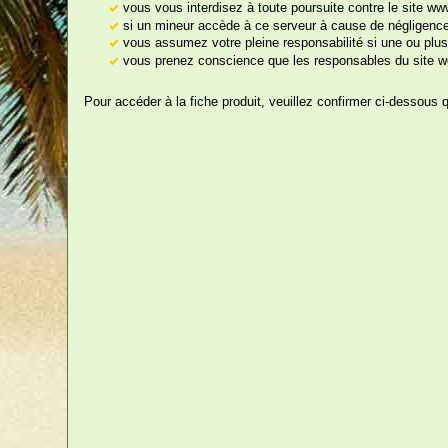
vous vous interdisez à toute poursuite contre le site w
Gadgets
si un mineur accède à ce serveur à cause de négligences
vous assumez votre pleine responsabilité si une ou plus
A 
Tabliers de Cuisine
vous prenez conscience que les responsables du site we
Tee-Shirts
Pour accéder à la fiche produit, veuillez confirmer ci-dessous 
Humoristiques
Bavoirs
Echarpes
Prix, Médailles,
Trophées
Sexy
Cartes
Documents
Humoristiques
Papier Toilette / WC
Humoristique