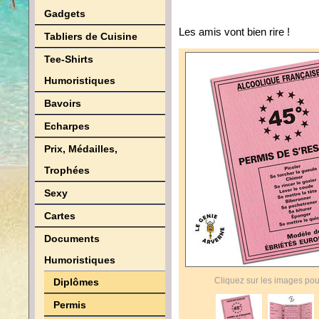
Gadgets
Les amis vont bien rire !
Tabliers de Cuisine
Tee-Shirts
Humoristiques
Bavoirs
Echarpes
Prix, Médailles,
Trophées
Sexy
Cartes
Documents
Humoristiques
Cliquez sur les images pou
Diplômes
Permis