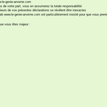
ww.le-genie-arverne.com
 de votre part, vous en assumerez la totale responsabilité
ieurs de vos présentes déclarations se révèlent être inexactes
uez avec vos « dés » irs !!
b www.le-genie-arverne.com ont particulièrement insisté pour que vous preni
3.
que vous êtes majeur :
Les dés à jouir, un j
coquines avec votre 
sont la petite fanta
votre couple ! Une fo
pour ceux et celles qu
Deux dés à jouer de
une action, l'autre u
même : 6 x 6 = 36 poss
Cliquez sur les images pour les agrandir
Sur le premier dé :
masser, lécher, « ? 