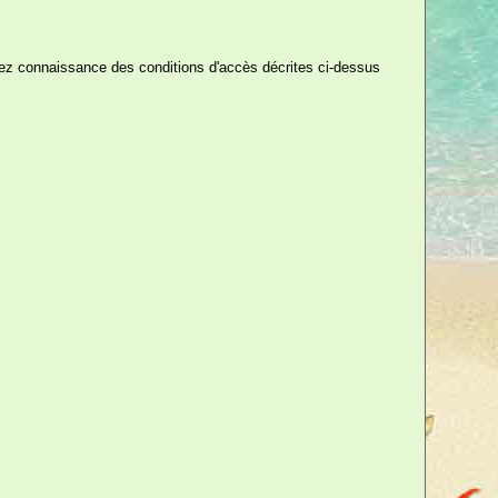
ez connaissance des conditions d'accès décrites ci-dessus
90 €
TTC
eu idéal pour passer des soirées
partenaire. Ces dés des plaisirs
isie qui amènera du piquant dans
ule d'idées érotiques bienvenues
i sont en panne d'inspiration !
 six faces chacun, l'un nommant
n endroit. Faites le calcul vous-
ibilités !
 toucher, embrasser, caresser,
» (au choix). Sur le second dé :