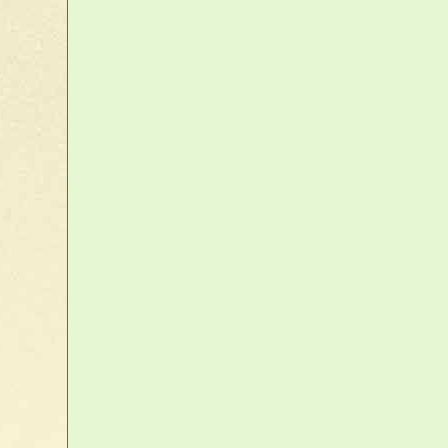
votre panier
Votre panier est vide
accéder au panier
Livraison
Lettre - Mondial Relay - Colissimo