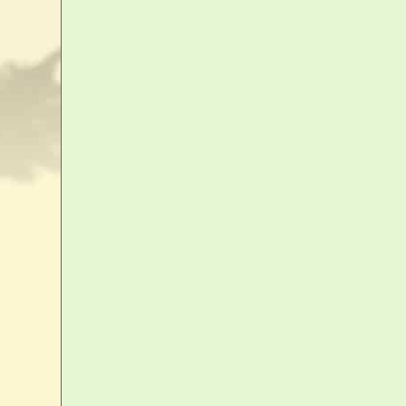
modes de paiement acceptés :
Carte bancaire - Chèque
Pour votre sécurité,
nous utilisons
up2pay e-Transactions
D
solution de paiement
du Crédit Agricole
à authentification forte
Sécur'Pass
via smartphone