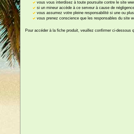
vous vous interdisez à toute poursuite contre le site w
Enterrement Vie de
si un mineur accède à ce serveur à cause de négligences
vous assumez votre pleine responsabilité si une ou plus
Jo
Garçon
vous prenez conscience que les responsables du site we
Enterrement Vie de
Pour accéder à la fiche produit, veuillez confirmer ci-dessous 
Jeune Fille