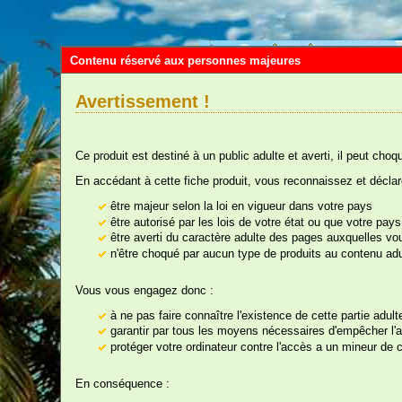
Contenu réservé aux personnes majeures
Avertissement !
Ce produit est destiné à un public adulte et averti, il peut choq
En accédant à cette fiche produit, vous reconnaissez et déclar
être majeur selon la loi en vigueur dans votre pays
être autorisé par les lois de votre état ou que votre pa
être averti du caractère adulte des pages auxquelles v
Vou
n'être choqué par aucun type de produits au contenu adu
Vous vous engagez donc :
à ne pas faire connaître l'existence de cette partie adul
nos rayons
garantir par tous les moyens nécessaires d'empêcher l'ac
protéger votre ordinateur contre l'accès a un mineur de ce
D
En conséquence :
Ré