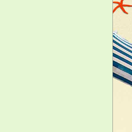
ins, fesses, sexe.
phorescents, ils brillent dans le
a vos nuits, même si votre chéri(e)
ère en la matière ! C'est là
pour les plus pudiques et des
tte... (matière plastique, taille :
erne !
couple ou entre amants avec les dés de
n jeu coquin aussi insolite qu'original !
ans l'obscurité, vont transformer vos nuits
s, pleins d'érotisme et de plaisir. Que ce
 une soirée romantique ou simplement pour
alité à votre relation, ces dés de l'amour
ers des positions sexuelles inspirées du
eux érotiques inoubliables. Avec 36
haque lancer vous réservera une surprise
s orgasmes garantis et des moments
'un propose des actions comme toucher,
, lécher ou laisser libre choix, tandis que
s du corps comme les lèvres, le dos, les
 ou le sexe. À vous de faire le calcul et de
imagination pour des jeux libertins et pleins
yez des partenaires expérimentés ou
uvelles sensations, ces dés de l'amour
 des plaisirs insoupçonnés. Et comme ils
lluminent vos nuits, même si votre chéri(e)
 matière !
 mesurant seulement 1,8 cm, ces dés sont