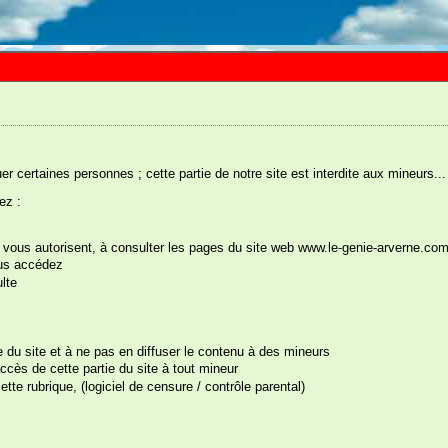
uer certaines personnes ; cette partie de notre site est interdite aux mineurs...
ez :
ys vous autorisent, à consulter les pages du site web www.le-genie-arverne.co
ous accédez
s êtes ici :
Accueil
::
Enterrement Vie de Célibataire
::
Enterrement Vie de Jeune Fille
:
lte
te du site et à ne pas en diffuser le contenu à des mineurs
cès de cette partie du site à tout mineur
tte rubrique, (logiciel de censure / contrôle parental)
és de l'Amour Phosphorescents
férence : 020A10