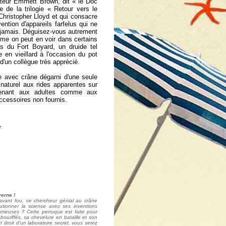
cteur Emmett Brown, dit « le Doc
 de la trilogie « Retour vers le
 Christopher Lloyd et qui consacre
ention d'appareils farfelus qui ne
 jamais. Déguisez-vous autrement
me on peut en voir dans certains
s du Fort Boyard, un druide tel
en vieillard à l'occasion du pot
 d'un collègue très apprécié.
e avec crâne dégarni d'une seule
naturel aux rides apparentes sur
nvenant aux adultes comme aux
ccessoires non fournis.
r
erne !
savant fou, ce chercheur génial au crâne
utionner la science avec ses inventions
fumeuses ? Cette perruque est faite pour
ouriffés, sa chevelure en bataille et son
ut droit d'un laboratoire secret, vous serez