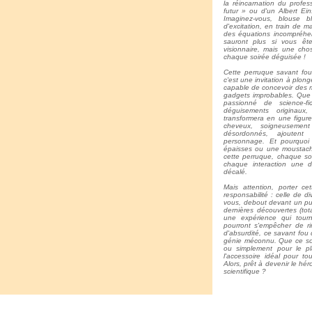
la réincarnation du profe
futur » ou d'un Albert Eins
Imaginez-vous, blouse b
d'excitation, en train de 
des équations incompréhen
sauront plus si vous êt
visionnaire, mais une cho
chaque soirée déguisée !
Cette perruque savant fou
c'est une invitation à plon
capable de concevoir des 
gadgets improbables. Que 
passionné de science-f
déguisements originaux
transformera en une figure
cheveux, soigneusement
désordonnés, ajoutent
personnage. Et pourquoi
épaisses ou une moustache 
cette perruque, chaque soi
chaque interaction une dé
décalé.
Mais attention, porter ce
responsabilité : celle de di
vous, debout devant un pu
dernières découvertes (tot
une expérience qui tour
pourront s'empêcher de r
d'absurdité, ce savant fou q
génie méconnu. Que ce soi
ou simplement pour le pla
l'accessoire idéal pour to
Alors, prêt à devenir le hér
scientifique ?