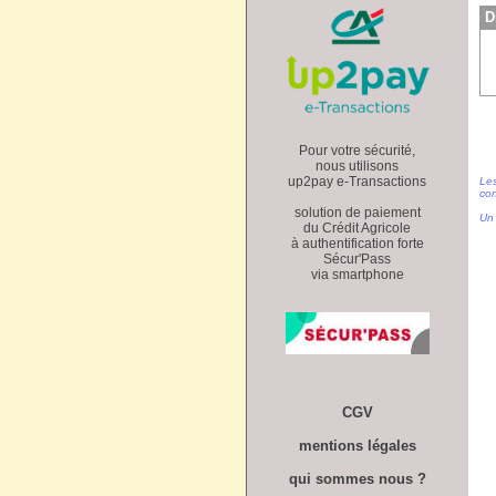
D
Pour votre sécurité,
nous utilisons
up2pay e-Transactions
Les
con
solution de paiement
Un 
du Crédit Agricole
à authentification forte
Sécur'Pass
via smartphone
CGV
mentions légales
qui sommes nous ?