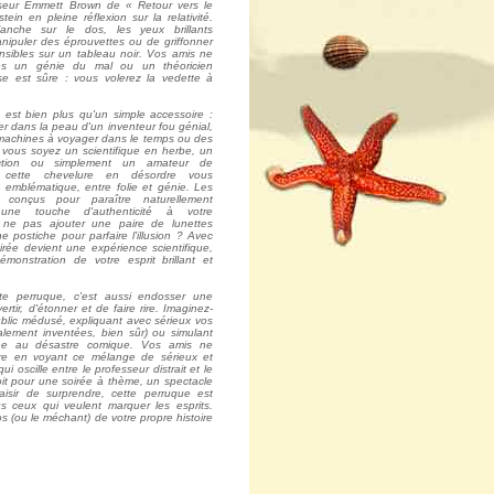
sseur Emmett Brown de « Retour vers le
tein en pleine réflexion sur la relativité.
lanche sur le dos, les yeux brillants
manipuler des éprouvettes ou de griffonner
sibles sur un tableau noir. Vos amis ne
es un génie du mal ou un théoricien
se est sûre : vous volerez la vedette à
 est bien plus qu'un simple accessoire :
ger dans la peau d'un inventeur fou génial,
machines à voyager dans le temps ou des
vous soyez un scientifique en herbe, un
iction ou simplement un amateur de
, cette chevelure en désordre vous
 emblématique, entre folie et génie. Les
 conçus pour paraître naturellement
 une touche d'authenticité à votre
 ne pas ajouter une paire de lunettes
postiche pour parfaire l'illusion ? Avec
rée devient une expérience scientifique,
monstration de votre esprit brillant et
tte perruque, c'est aussi endosser une
vertir, d'étonner et de faire rire. Imaginez-
blic médusé, expliquant avec sérieux vos
alement inventées, bien sûr) ou simulant
ne au désastre comique. Vos amis ne
ire en voyant ce mélange de sérieux et
ui oscille entre le professeur distrait et le
t pour une soirée à thème, un spectacle
isir de surprendre, cette perruque est
us ceux qui veulent marquer les esprits.
os (ou le méchant) de votre propre histoire