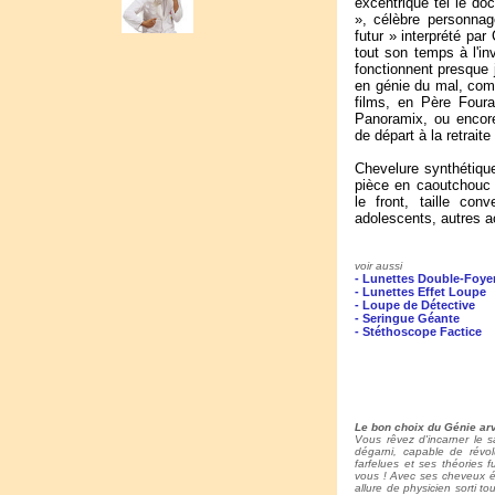
excentrique tel le do
», célèbre personnage
futur » interprété par
tout son temps à l'inv
fonctionnent presque
en génie du mal, com
films, en Père Foura
Panoramix, ou encore 
de départ à la retraite
Chevelure synthétiqu
pièce en caoutchouc 
le front, taille co
adolescents, autres a
voir aussi
- Lunettes Double-Foye
- Lunettes Effet Loupe
- Loupe de Détective
- Seringue Géante
- Stéthoscope Factice
Le bon choix du Génie arv
Vous rêvez d'incarner le 
dégarni, capable de révol
farfelues et ses théories 
vous ! Avec ses cheveux éb
allure de physicien sorti to