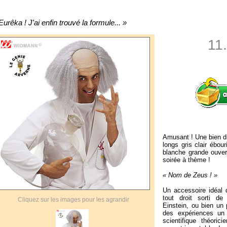
Eurêka ! J'ai enfin trouvé la formule... »
11
Amusant ! Une bien d
longs gris clair ébou
blanche grande ouvert
soirée à thème !
« Nom de Zeus ! »
Un accessoire idéal 
tout droit sorti de
Cliquez sur les images pour les agrandir
Einstein, ou bien un
des expériences un 
scientifique théoric