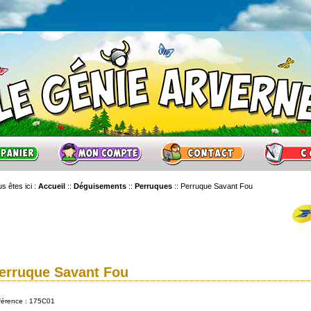
s êtes ici :
Accueil
::
Déguisements
::
Perruques
::
Perruque Savant Fou
erruque Savant Fou
férence : 175C01